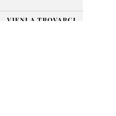
VIENI
A TROVARCI
Lunedì 15:30 - 19:30
Martedì - Sabato
9:30 - 12:30 / 15:30 - 19:30
Domenica chiuso
SCRIVICI
EMAIL:
info@ilboteh.it