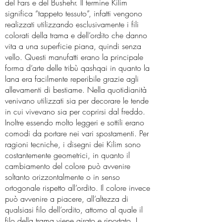
del Fars e del Bushehr. Il termine Kilim
significa “tappeto tessuto”, infatti vengono
realizzati utilizzando esclusivamente i fili
colorati della trama e dell’ordito che danno
vita a una superficie piana, quindi senza
vello. Questi manufatti erano la principale
forma d’arte delle tribù qashqai in quanto la
lana era facilmente reperibile grazie agli
allevamenti di bestiame. Nella quotidianità
venivano utilizzati sia per decorare le tende
in cui vivevano sia per coprirsi dal freddo.
Inoltre essendo molto leggeri e sottili erano
comodi da portare nei vari spostamenti. Per
ragioni tecniche, i disegni dei Kilim sono
costantemente geometrici, in quanto il
cambiamento del colore può avvenire
soltanto orizzontalmente o in senso
ortogonale rispetto all’ordito. Il colore invece
può avvenire a piacere, all’altezza di
qualsiasi filo dell’ordito, attorno al quale il
filo della trama viene girato e riportato. I